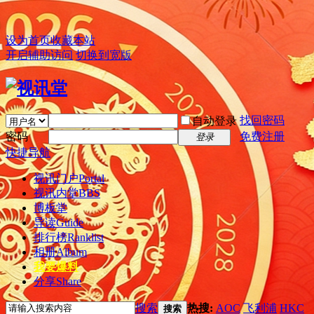
设为首页
收藏本站
开启辅助访问
切换到宽版
找回密码
自动登录
密码
免费注册
登录
快捷导航
视讯门户
Portal
视讯内堂
BBS
博板堂
导读
Guide
排行榜
Ranklist
相册
Album
我要爆料
分享
Share
搜索
热搜:
AOC
飞利浦
HKC
搜索