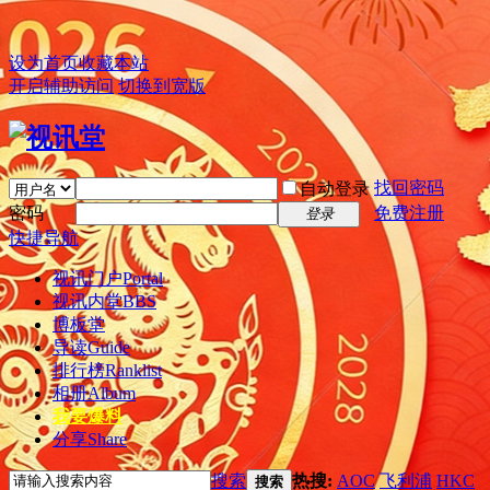
设为首页
收藏本站
开启辅助访问
切换到宽版
找回密码
自动登录
密码
免费注册
登录
快捷导航
视讯门户
Portal
视讯内堂
BBS
博板堂
导读
Guide
排行榜
Ranklist
相册
Album
我要爆料
分享
Share
搜索
热搜:
AOC
飞利浦
HKC
搜索