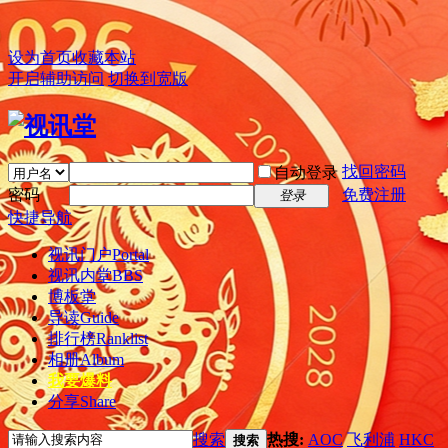
设为首页
收藏本站
开启辅助访问
切换到宽版
找回密码
自动登录
密码
免费注册
登录
快捷导航
视讯门户
Portal
视讯内堂
BBS
博板堂
导读
Guide
排行榜
Ranklist
相册
Album
我要爆料
分享
Share
搜索
热搜:
AOC
飞利浦
HKC
搜索