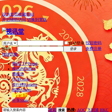
设为首页
收藏本站
开启辅助访问
切换到宽版
找回密码
自动登录
密码
免费注册
登录
快捷导航
视讯门户
Portal
视讯内堂
BBS
博板堂
导读
Guide
排行榜
Ranklist
相册
Album
我要爆料
分享
Share
搜索
热搜:
AOC
飞利浦
HKC
搜索