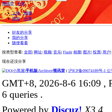
视讯堂
›
分享
上传
相册
添加
分享
好友的分享
我的分享
随便看看
按类型查看:
全部
|
网址
|
视频
|
音乐
|
Flash
|
相册
|
图片
|
投票
|
用户
|
现在还没分享
|
小黑屋
|
手机版
|
Archiver
|
视讯堂
(
沪ICP备09074189号-1 
GMT+8, 2026-8-6 16:09
, 
6 queries .
Powered by
Discuz!
X3.4