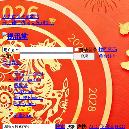
设为首页
收藏本站
开启辅助访问
切换到宽版
找回密码
自动登录
密码
免费注册
登录
快捷导航
视讯门户
Portal
视讯内堂
BBS
博板堂
导读
Guide
排行榜
Ranklist
相册
Album
我要爆料
分享
Share
搜索
热搜:
AOC
飞利浦
HKC
搜索