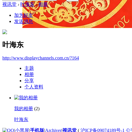
视讯堂
›
叶海东
›
相册
加为好友
发送消息
叶海东
http://www.displaychannels.com.cn/?164
主题
相册
分享
个人资料
我的相册
(2)
叶海东
|
小黑屋
|
手机版
|
Archiver
|
视讯堂
(
沪ICP备09074189号-1 