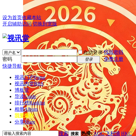
设为首页
收藏本站
开启辅助访问
切换到宽版
找回密码
自动登录
密码
免费注册
登录
快捷导航
视讯门户
Portal
视讯内堂
BBS
博板堂
导读
Guide
排行榜
Ranklist
相册
Album
我要爆料
分享
Share
搜索
热搜:
AOC
飞利浦
HKC
搜索