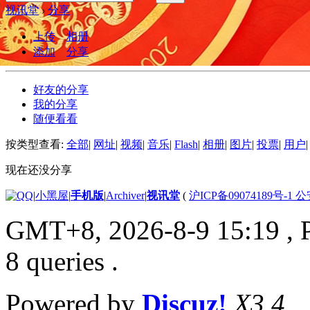
视讯堂
›
分享
上传
相册
添加
分享
好友的分享
我的分享
随便看看
按类型查看:
全部
|
网址
|
视频
|
音乐
|
Flash
|
相册
|
图片
|
投票
|
用户
|
现在还没分享
|
小黑屋
|
手机版
|
Archiver
|
视讯堂
(
沪ICP备09074189号-1 
GMT+8, 2026-8-9 15:19
, 
8 queries .
Powered by
Discuz!
X3.4