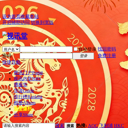
设为首页
收藏本站
开启辅助访问
切换到宽版
找回密码
自动登录
密码
免费注册
登录
快捷导航
视讯门户
Portal
视讯内堂
BBS
博板堂
导读
Guide
排行榜
Ranklist
相册
Album
我要爆料
分享
Share
搜索
热搜:
AOC
飞利浦
HKC
搜索