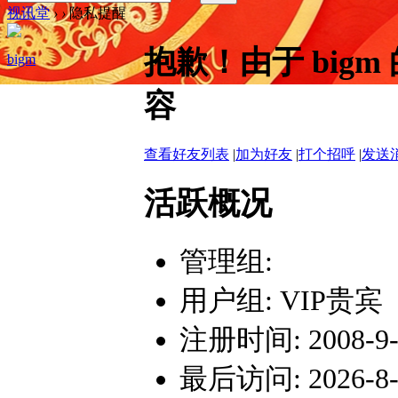
视讯堂
›
›
隐私提醒
抱歉！由于 big
bigm
容
查看好友列表
|
加为好友
|
打个招呼
|
发送
活跃概况
管理组:
用户组:
VIP贵宾
注册时间: 2008-9-1
最后访问: 2026-8-7