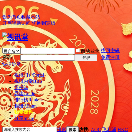
设为首页
收藏本站
开启辅助访问
切换到宽版
找回密码
自动登录
密码
免费注册
登录
快捷导航
视讯门户
Portal
视讯内堂
BBS
博板堂
导读
Guide
排行榜
Ranklist
相册
Album
我要爆料
分享
Share
搜索
热搜:
AOC
飞利浦
HKC
搜索