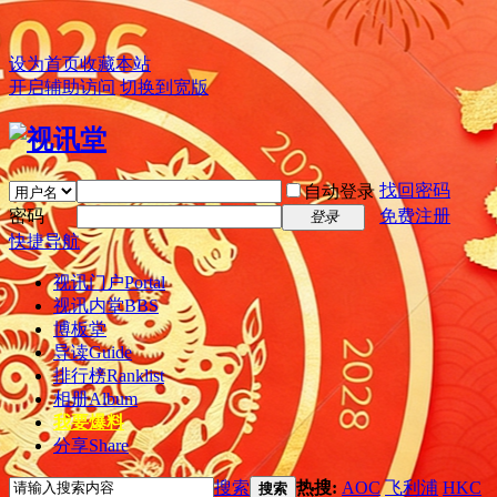
设为首页
收藏本站
开启辅助访问
切换到宽版
找回密码
自动登录
密码
免费注册
登录
快捷导航
视讯门户
Portal
视讯内堂
BBS
博板堂
导读
Guide
排行榜
Ranklist
相册
Album
我要爆料
分享
Share
搜索
热搜:
AOC
飞利浦
HKC
搜索