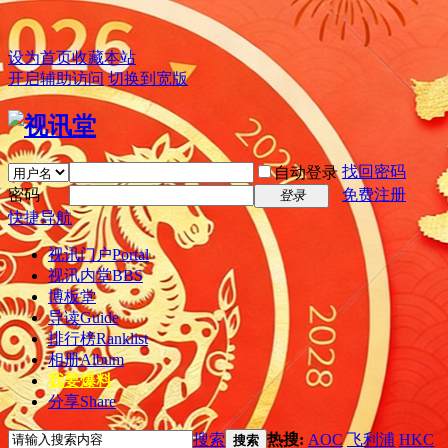
设为首页
收藏本站
开启辅助访问
切换到宽版
找回密码
自动登录
密码
免费注册
登录
快捷导航
视讯门户
Portal
视讯内堂
BBS
博板堂
导读
Guide
排行榜
Ranklist
相册
Album
我要爆料
分享
Share
搜索
热搜:
AOC
飞利浦
HKC
搜索