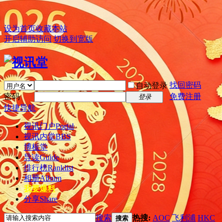
设为首页
收藏本站
开启辅助访问
切换到宽版
找回密码
自动登录
密码
免费注册
登录
快捷导航
视讯门户
Portal
视讯内堂
BBS
博板堂
导读
Guide
排行榜
Ranklist
相册
Album
我要爆料
分享
Share
搜索
热搜:
AOC
飞利浦
HKC
搜索