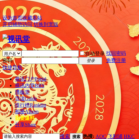
设为首页
收藏本站
开启辅助访问
切换到宽版
找回密码
自动登录
密码
免费注册
登录
快捷导航
视讯门户
Portal
视讯内堂
BBS
博板堂
导读
Guide
排行榜
Ranklist
相册
Album
我要爆料
分享
Share
搜索
热搜:
AOC
飞利浦
HKC
搜索