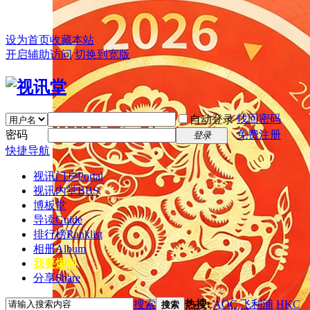
设为首页
收藏本站
开启辅助访问
切换到宽版
找回密码
自动登录
密码
免费注册
登录
快捷导航
视讯门户
Portal
视讯内堂
BBS
博板堂
导读
Guide
排行榜
Ranklist
相册
Album
我要爆料
分享
Share
搜索
热搜:
AOC
飞利浦
HKC
搜索