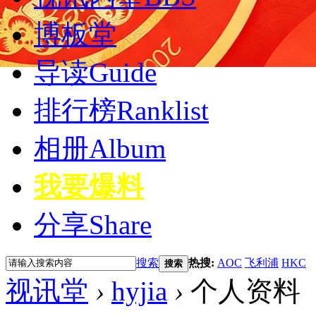
博板堂
导读
Guide
排行榜
Ranklist
相册
Album
我要爆料
分享
Share
搜索
热搜:
AOC
飞利浦
HKC
搜索
视讯堂
›
hyjia
›
个人资料