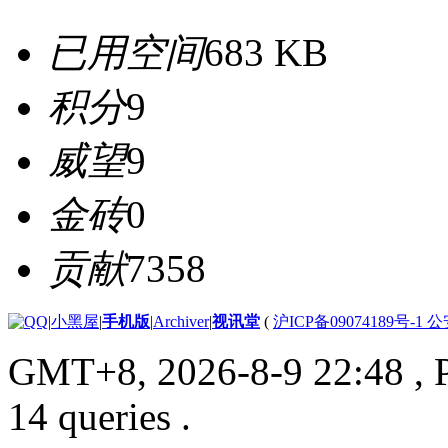
已用空间
683 KB
积分
9
威望
9
金砖
0
贡献
7358
|
小黑屋
|
手机版
|
Archiver
|
视讯堂
(
沪ICP备09074189号-1 
GMT+8, 2026-8-9 22:48
, 
14 queries .