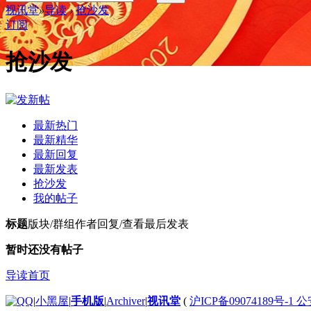
视讯堂
»
导读
›
抢沙发
订阅
抢沙发
最新热门
最新精华
最新回复
最新发表
抢沙发
我的帖子
标题
版块/群组
作者
回复/查看
最后发表
暂时还没有帖子
导读首页
|
小黑屋
|
手机版
|
Archiver
|
视讯堂
(
沪ICP备09074189号-1 