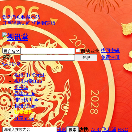
设为首页
收藏本站
开启辅助访问
切换到宽版
找回密码
自动登录
密码
免费注册
登录
快捷导航
视讯门户
Portal
视讯内堂
BBS
博板堂
导读
Guide
排行榜
Ranklist
相册
Album
我要爆料
分享
Share
搜索
热搜:
AOC
飞利浦
HKC
搜索