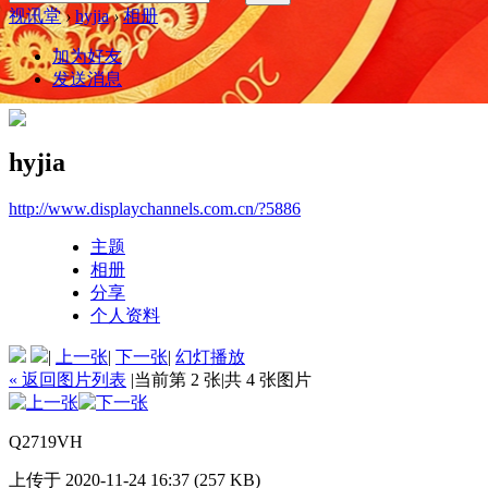
视讯堂
›
hyjia
›
相册
加为好友
发送消息
hyjia
http://www.displaychannels.com.cn/?5886
主题
相册
分享
个人资料
|
上一张
|
下一张
|
幻灯播放
« 返回图片列表
|
当前第 2 张
|
共 4 张图片
Q2719VH
上传于 2020-11-24 16:37 (257 KB)