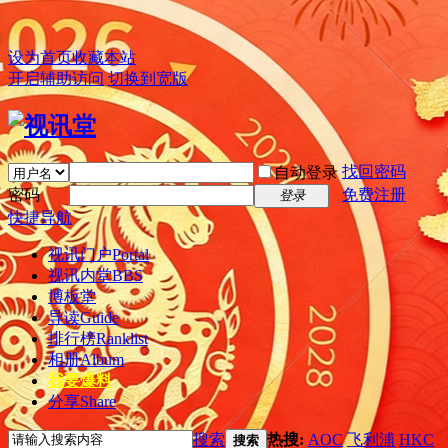
设为首页
收藏本站
开启辅助访问
切换到宽版
找回密码
自动登录
密码
免费注册
登录
快捷导航
视讯门户
Portal
视讯内堂
BBS
博板堂
导读
Guide
排行榜
Ranklist
相册
Album
我要爆料
分享
Share
搜索
热搜:
AOC
飞利浦
HKC
搜索