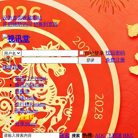
设为首页
收藏本站
开启辅助访问
切换到宽版
找回密码
自动登录
密码
免费注册
登录
快捷导航
视讯门户
Portal
视讯内堂
BBS
博板堂
导读
Guide
排行榜
Ranklist
相册
Album
我要爆料
分享
Share
搜索
热搜:
AOC
飞利浦
HKC
搜索