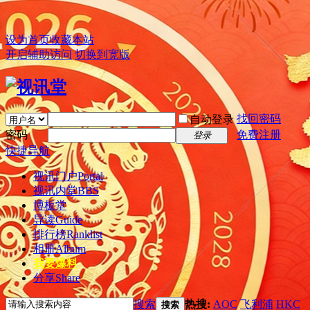
设为首页
收藏本站
开启辅助访问
切换到宽版
找回密码
自动登录
密码
免费注册
登录
快捷导航
视讯门户
Portal
视讯内堂
BBS
博板堂
导读
Guide
排行榜
Ranklist
相册
Album
我要爆料
分享
Share
搜索
热搜:
AOC
飞利浦
HKC
搜索