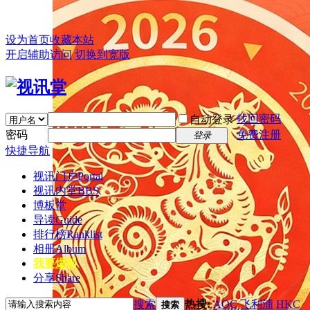
设为首页
收藏本站
开启辅助访问
切换到宽版
找回密码
自动登录
密码
免费注册
登录
快捷导航
视讯门户
Portal
视讯内堂
BBS
博板堂
导读
Guide
排行榜
Ranklist
相册
Album
我要爆料
分享
Share
搜索
热搜:
AOC
飞利浦
HKC
搜索