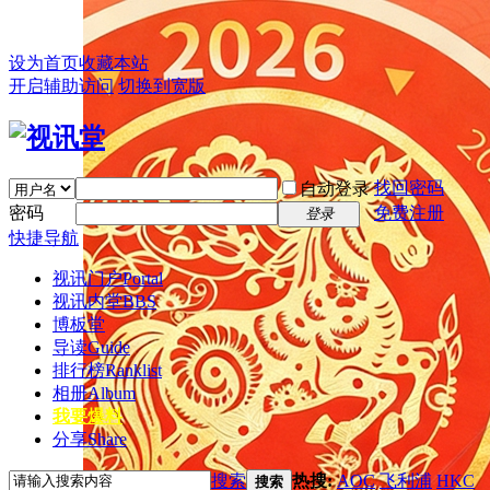
设为首页
收藏本站
开启辅助访问
切换到宽版
找回密码
自动登录
密码
免费注册
登录
快捷导航
视讯门户
Portal
视讯内堂
BBS
博板堂
导读
Guide
排行榜
Ranklist
相册
Album
我要爆料
分享
Share
搜索
热搜:
AOC
飞利浦
HKC
搜索